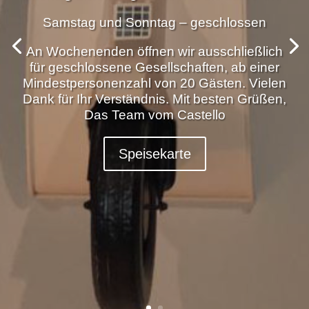
Samstag und Sonntag – geschlossen
An Wochenenden öffnen wir ausschließlich
für geschlossene Gesellschaften, ab einer
Mindestpersonenzahl von 20 Gästen. Vielen
Dank für Ihr Verständnis. Mit besten Grüßen,
Das Team vom Castello
Speisekarte